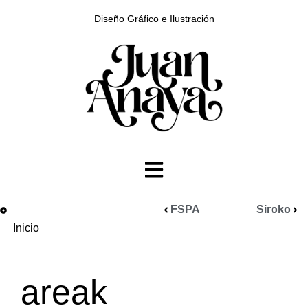
Diseño Gráfico e Ilustración
FSPA
Siroko
Inicio
areak